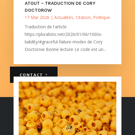
ATOUT – TRADUCTION DE CORY
DOCTOROW
Transition informatique ?
17 Mar 2026
|
Actualités
,
Citation
,
Politique
Incompréhension entre clients et
Traduction de l'article
informaticiens ?
https://pluralistic.net/2026/01/06/1000x-
liability/#graceful-failure-modes de Cory
Enjeux éthique de la transition numérique ?
Doctorow Bonne lecture Le code est un...
Je suis à votre disposition
CONTACT
TRADUCTEUR GEEK <-> HUMAIN
EMMANUELLE