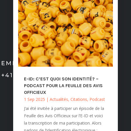
GERMOND
CONSULTANTE
INFORMATIQUE
EMMANUELLE@EGERMOND.CH
+41 (0)76 822 36 69
E-ID: C’EST QUOI SON IDENTITÉ? –
PODCAST POUR LA FEUILLE DES AVIS
OFFICIEUX
1 Sep 2025
|
Actualités
,
Citations
,
Podcast
MES ENGAGEMENTS
J’ai été invitée à participer un épisode de la
Feuille des Avis Officieux sur l’E-ID et voici
la transcription de ma participation. Alors
parlons de l’identification électronique :