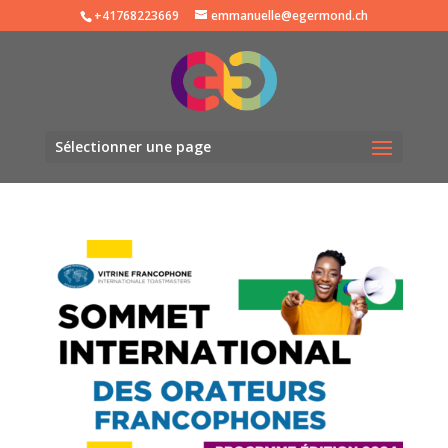
+41768223669
emmanuelle@egermond.ch
Sélectionner une page