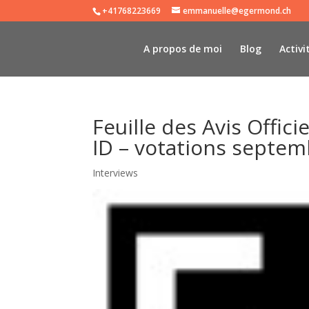
+41768223669
emmanuelle@egermond.ch
A propos de moi
Blog
Activi
Feuille des Avis Offici
ID – votations septe
Interviews