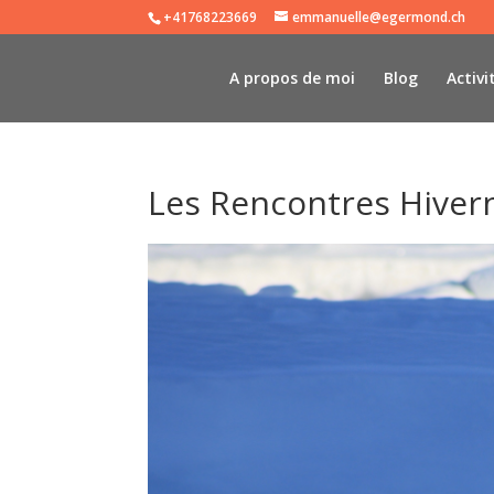
+41768223669
emmanuelle@egermond.ch
A propos de moi
Blog
Activi
Les Rencontres Hivern