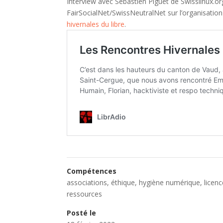
Interview avec Sébastien Piguet de Swisslinux.or
FairSocialNet/SwissNeutralNet sur l’organisation
hivernales du libre
.
Compétences
associations
,
éthique
,
hygiène numérique
,
licenc
ressources
Posté le