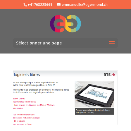
+41768223669
emmanuelle@egermond.ch
Sélectionner une page